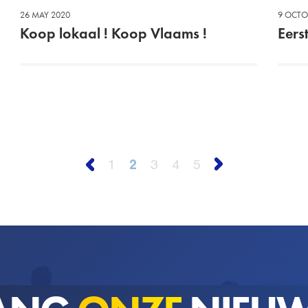
26 MAY 2020
9 OCTO
Koop lokaal ! Koop Vlaams !
Eers
1
2
3
4
5