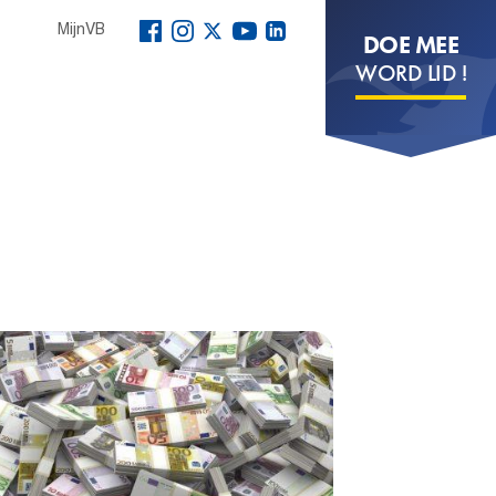
MijnVB
DOE MEE
WORD LID !