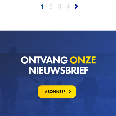
1
2
3
4
ONTVANG
ONZE
NIEUWSBRIEF
ABONNEER